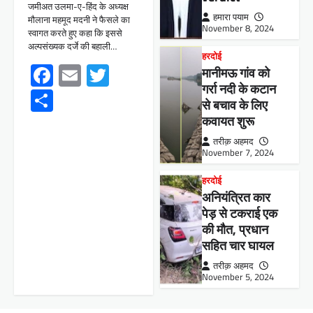
जमीअत उलमा-ए-हिंद के अध्यक्ष
हमारा पयाम
मौलाना महमूद मदनी ने फैसले का
November 8, 2024
स्वागत करते हुए कहा कि इससे
अल्पसंख्यक दर्जे की बहाली…
हरदोई
Facebook
Email
Twitter
मानीमऊ गांव को
गर्रा नदी के कटान
Share
से बचाव के लिए
कवायत शुरू
तरीक़ अहमद
November 7, 2024
हरदोई
अनियंत्रित कार
पेड़ से टकराई एक
की मौत, प्रधान
सहित चार घायल
तरीक़ अहमद
November 5, 2024