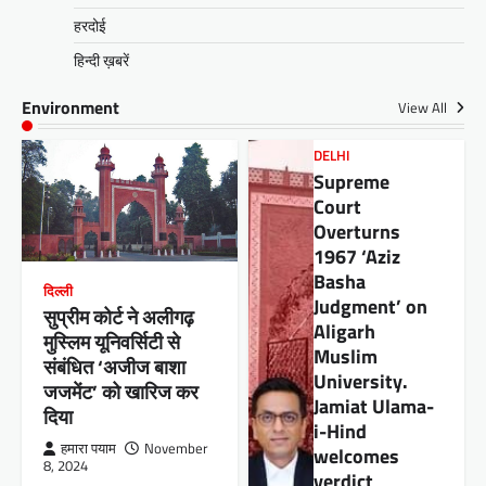
हरदोई
हिन्दी ख़बरें
Environment
View All
DELHI
Supreme
Court
Overturns
1967 ‘Aziz
Basha
दिल्ली
Judgment’ on
सुप्रीम कोर्ट ने अलीगढ़
Aligarh
मुस्लिम यूनिवर्सिटी से
Muslim
संबंधित ‘अजीज बाशा
University.
जजमेंट’ को खारिज कर
Jamiat Ulama-
दिया
i-Hind
हमारा पयाम
November
welcomes
8, 2024
verdict