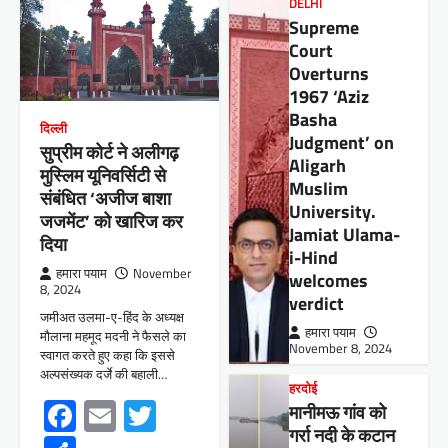
DELHI
Supreme
Court
Overturns
1967 ‘Aziz
Basha
दिल्ली
Judgment’ on
सुप्रीम कोर्ट ने अलीगढ़
Aligarh
मुस्लिम यूनिवर्सिटी से
Muslim
संबंधित ‘अजीज बाशा
University.
जजमेंट’ को खारिज कर
Jamiat Ulama-
दिया
i-Hind
हमारा पयाम
November
welcomes
8, 2024
verdict
जमीअत उलमा-ए-हिंद के अध्यक्ष
हमारा पयाम
मौलाना महमूद मदनी ने फैसले का
November 8, 2024
स्वागत करते हुए कहा कि इससे
अल्पसंख्यक दर्जे की बहाली…
हरदोई
Facebook
Email
Twitter
मानीमऊ गांव को
गर्रा नदी के कटान