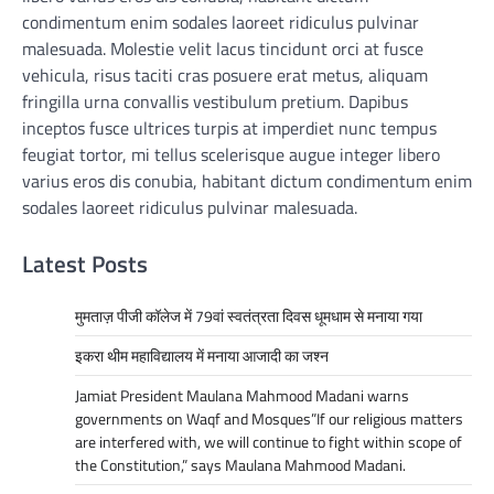
condimentum enim sodales laoreet ridiculus pulvinar
malesuada. Molestie velit lacus tincidunt orci at fusce
vehicula, risus taciti cras posuere erat metus, aliquam
fringilla urna convallis vestibulum pretium. Dapibus
inceptos fusce ultrices turpis at imperdiet nunc tempus
feugiat tortor, mi tellus scelerisque augue integer libero
varius eros dis conubia, habitant dictum condimentum enim
sodales laoreet ridiculus pulvinar malesuada.
Latest Posts
मुमताज़ पीजी कॉलेज में 79वां स्वतंत्रता दिवस धूमधाम से मनाया गया
इकरा थीम महाविद्यालय में मनाया आजादी का जश्न
Jamiat President Maulana Mahmood Madani warns
governments on Waqf and Mosques”If our religious matters
are interfered with, we will continue to fight within scope of
the Constitution,” says Maulana Mahmood Madani.