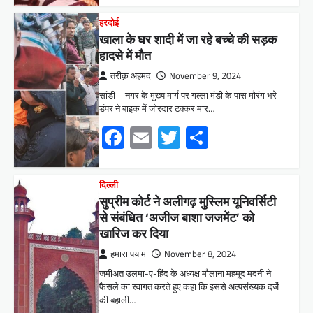
हरदोई
खाला के घर शादी में जा रहे बच्चे की सड़क
हादसे में मौत
तरीक़ अहमद
November 9, 2024
सांडी – नगर के मुख्य मार्ग पर गल्ला मंडी के पास मौरंग भरे
डंपर ने बाइक में जोरदार टक्कर मार…
Facebook
Email
Twitter
Share
दिल्ली
सुप्रीम कोर्ट ने अलीगढ़ मुस्लिम यूनिवर्सिटी
से संबंधित ‘अजीज बाशा जजमेंट’ को
खारिज कर दिया
हमारा पयाम
November 8, 2024
जमीअत उलमा-ए-हिंद के अध्यक्ष मौलाना महमूद मदनी ने
फैसले का स्वागत करते हुए कहा कि इससे अल्पसंख्यक दर्जे
की बहाली…