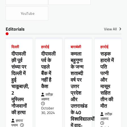
YouTube
Editorials
View All
दिल्ली
हरदोई
बाराबंकी
हरदोई
दीपावली
दीपावली
कमला
सड़क
क़ी पूर्व
पर्व के
बहुगुणा
हादसे में
संध्या पर
पहले
के जन्म
पति
दिल्ली में
बैंक में
शताब्दी
पत्नी
हुई
नहीं है
वर्ष पर
और
चाकूबाज़ी,
कैश
उत्तर
मासूम
2
प्रदेश
सहित
तरीक़
मुस्लिम
और
तीन की
अहमद
नौजवानों
उत्तराखंड
मौत
October
की हत्या
के 40
30, 2024
तरीक़
विश्वविद्यालयों
अहमद
हमारा
में वाद-
पयाम