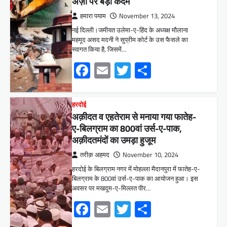
अर्ज़ी पर बड़ा कदम
हमारा पयाम
November 13, 2024
नई दिल्ली।जमीयत उलेमा-ए-हिंद के अध्यक्ष मौलाना
महमूद असद मदनी ने सुप्रीम कोर्ट के उस फैसले का
स्वागत किया है, जिसमें…
Facebook
Email
Twitter
Share
हरदोई
अक़ीदत व एहतेराम से मनाया गया फातेह-
ए-बिलग्राम का 800वां उर्स-ए-पाक,
अक़ीदतमंदों का उमड़ा हुजूम
तरीक़ अहमद
November 10, 2024
हरदोई के बिलग्राम नगर में मोहल्ला मैदानपुरा में फातेह-ए-
बिलग्राम के 800वां उर्स-ए-पाक का आयोजन हुआ। इस
अवसर पर मखदूम-ए-मिल्लत पीर…
Facebook
Email
Twitter
Share