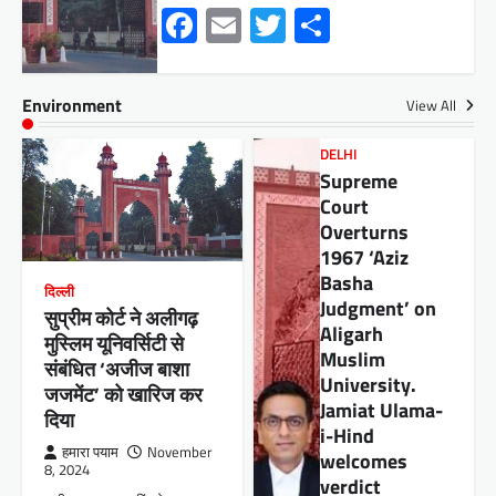
Facebook
Email
Twitter
Share
Environment
View All
DELHI
Supreme
Court
Overturns
1967 ‘Aziz
Basha
दिल्ली
Judgment’ on
सुप्रीम कोर्ट ने अलीगढ़
Aligarh
मुस्लिम यूनिवर्सिटी से
Muslim
संबंधित ‘अजीज बाशा
University.
जजमेंट’ को खारिज कर
Jamiat Ulama-
दिया
i-Hind
हमारा पयाम
November
welcomes
बिहार
,
शिक्षा
8, 2024
verdict
बिहार: उर्दू विद्यालयों में ई-शिक्षा कोष ऐप में