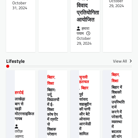
October
October
विवाद
29, 2024
31, 2024
प्रतियोगिता
आयोजित
हमारा
पयाम
October
29, 2024
Lifestyle
View All
बिहार
,
बिहार
,
चुनावी
शिक्षा
हलचल
शिक्षा
बिहार में
,
बिहार
बिहार:
शिक्षकों
हरदोई
पुर्व
उर्दू
को
लाखेड़ा
सांसद
विद्यालयों
उपस्थिति
बाग से
शहाबुद्दीन
में ई-
दर्ज
खड़ी
की पत्नी
शिक्षा
करने में
मोटरसाइकिल
और बेटे
कोष ऐप
परेशानी,
गायब
ओसामा
में त्रुटि
व्यवस्था
आरजेडी
से
में
में
शिक्षक
तरीक़
बदलाव
शामिल
परेशान
अहमद
की मांग