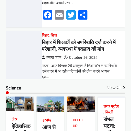
पटना।आज दिनांक 26 अक्टूबर, ई शिक्षा कोष से उपस्थिति
दर्ज करने में आ रही कठिनाईयों को ठीक करने अन्यथा
इस…
Facebook
Email
Twitter
Share
बिहार
सुप्रीम कोर्ट द्वारा मदरसों को बंद करने की
सिफारिश पर रोक लगाना सराहनीय:
डाक्टर अबुल कलाम कासमी
हमारा पयाम
October 24, 2024
पटना। भारत के सुप्रीम कोर्ट ने उत्तर प्रदेश सहित विभिन्न
Science
View All
राज्यों को जारी नोटिसों पर रोक लगा दी है, जिसमें…
Facebook
Email
Twitter
Share
उत्तर प्रदेश
,
दिल्ली
संभल
लेख
DELHI
,
हरदोई
हरदोई
घटना:
ऐतिहासिक
UP
आज से
लाखेड़ा बाग से खड़ी मोटरसाइकिल गायब