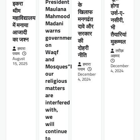
President
इकरा
के
होगा
Maulana
थीम
खिलाफ
उर्स-ए-
Mahmood
महाविद्यालय
मनगढंत
नसीरी,
Madani
में मनाया
दावे और
भी
warns
आजादी
सरकार
तैयारियां
governments
का जश्न
की
मुकम्मल
on
दोहरी
हमारा
Waqf
तरीक़
पयाम
नीति
अहमद
and
August
15, 2025
हमारा
Mosques”If
December
पयाम
4, 2024
our
December
4, 2024
religious
matters
are
interfered
with,
we
will
continue
to