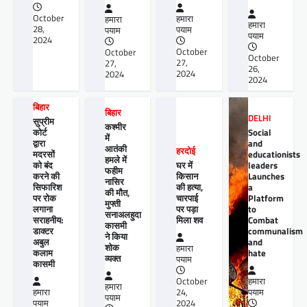
October
हमारा
हमारा
हमारा
28,
पयाम
पयाम
पयाम
2024
October
October
October
27,
27,
26,
2024
2024
2024
बिहार
बिहार
DELHI
सुप्रीम
कश्मीर
कोर्ट
Social
में
द्वारा
and
आतंकी
हरदोई
मदरसों
educationists
हमले में
को बंद
घर में
leaders
फहीम
करने की
किसान
Launches
नासिर
सिफारिश
की हत्या,
a
की मौत,
पर रोक
चारपाई
Platform
मुफ्ती
लगाना
पर पड़ा
to
सनाअलहुदा
सराहनीय:
मिला शव
Combat
कासमी
डाक्टर
communalism
ने किया
अबुल
and
शोक
हमारा
कलाम
hate
व्यक्त
पयाम
कासमी
October
हमारा
हमारा
हमारा
24,
पयाम
पयाम
पयाम
2024