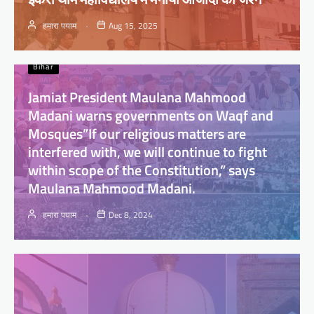
हमारा पयाम
Aug 15, 2025
Bihar
Jamiat President Maulana Mahmood
Madani warns governments on Waqf and
Mosques”If our religious matters are
interfered with, we will continue to fight
within scope of the Constitution,” says
Maulana Mahmood Madani.
हमारा पयाम
Dec 8, 2024