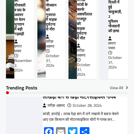
को
के
Facebook
Email
Twitter
Share
दिल्ली में
सांडी के
दीपावली
नौजवान
हुई
क्लर्क
व छठ के
की
चाकूबाज़ी,
अशर्फीलाल
अवसर
गुजरात
2
राजपूत
पर वेतन
में सड़क
मुस्लिम
की
भुगतान
दुर्घटना‌
नौजवानों
हरदोई
सड़क
में बड़ी
से मौत
की हत्या
लाखेड़ा बाग से खड़ी मोटरसाइकिल गायब
दुर्घटना
गड़बड़ी
में मौत
तरीक़
तरीक़ अहमद
October 28, 2024
हमारा
हमारा
अहमद
पयाम
सांडी, हरदोई। लाख पेड़ा बाग में लगे नखासे में बकरा बेचने
तरीक़
पयाम
अहमद
October
आए एक किसान की मोटरसाइकिल चोरों ने गायब कर…
October
November
31,
31,
Facebook
Email
Twitter
Share
October
2,
2024
2024
31,
2024
2024
Trending Posts
View All
बिहार
,
शिक्षा
बिहार: उर्दू विद्यालयों में ई-शिक्षा कोष ऐप में
त्रुटि से शिक्षक परेशान
हमारा पयाम
October 27, 2024
मुजफ्फरपुर, 27 अक्टूबर।आज रविवार को जिले के सभी
उर्दू विद्यालय खुले हैं लेकिन शिक्षकों को ई शिक्षा कोष ऐप
पर…