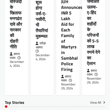
जमीअत
JUH
मस्जिदों
शूरू
तरीक़ अहमद
October 28, 2024
उलमा-
Announces
के
होगा
ए-हिंद
INR 5
खिलाफ
सांडी, हरदोई। लाख पेड़ा बाग में लगे नखासे में बकरा बेचने
उर्स-ए-
आए एक किसान की मोटरसाइकिल चोरों ने गायब कर…
का
Lakh
मनगढंत
नसीरी,
शहीदों
Aid for
दावे और
भी
Facebook
Email
Twitter
Share
के
Each
सरकार
तैयारियां
परिजनों
Family
की
मुकम्मल
को 5-5
of
दोहरी
तरीक़
बिहार
,
शिक्षा
लाख
Martyrs
नीति
अहमद
बिहार: उर्दू विद्यालयों में ई-शिक्षा कोष ऐप में
रुपये देने
in
हमारा
December
त्रुटि से शिक्षक परेशान
का
Sambhal
पयाम
4, 2024
December
ऐलान
Police
हमारा पयाम
October 27, 2024
4, 2024
Firing
मुजफ्फरपुर, 27 अक्टूबर।आज रविवार को जिले के सभी
हमारा
पयाम
उर्दू विद्यालय खुले हैं लेकिन शिक्षकों को ई शिक्षा कोष ऐप
हमारा
November
पर…
पयाम
29, 2024
November
Facebook
Email
Twitter
Share
29, 2024
Top Stories
View All
चुनावी हलचल
,
बिहार