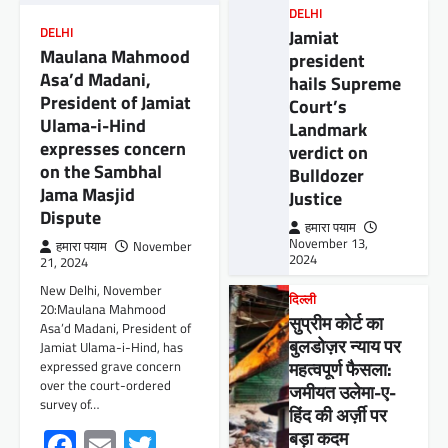
पुर्व सांसद शहाबुद्दीन की पत्नी और बेटे
DELHI
ओसामा आरजेडी में शामिल
DELHI
Jamiat
Maulana Mahmood
president
हमारा पयाम
October 27, 2024
Asa’d Madani,
hails Supreme
पटना:दिवंगत राष्ट्रीय जनता दल (आरजेडी) नेता और
President of Jamiat
Court’s
सिवान के पूर्व सांसद मोहम्मद शहाबुद्दीन के पुत्र ओसामा
Ulama-i-Hind
Landmark
शहाब और उनकी पत्नी…
expresses concern
verdict on
Facebook
Email
Twitter
Share
on the Sambhal
Bulldozer
Jama Masjid
Justice
Dispute
हमारा पयाम
बिहार
,
शिक्षा
November 13,
हमारा पयाम
November
2024
बिहार में शिक्षकों को उपस्थिति दर्ज करने में
21, 2024
परेशानी, व्यवस्था में बदलाव की मांग
New Delhi, November
दिल्ली
20:Maulana Mahmood
हमारा पयाम
October 26, 2024
सुप्रीम कोर्ट का
Asa’d Madani, President of
बुलडोज़र न्याय पर
पटना।आज दिनांक 26 अक्टूबर, ई शिक्षा कोष से उपस्थिति
Jamiat Ulama-i-Hind, has
दर्ज करने में आ रही कठिनाईयों को ठीक करने अन्यथा
expressed grave concern
महत्वपूर्ण फैसला:
इस…
over the court-ordered
जमीयत उलेमा-ए-
survey of…
Facebook
Email
Twitter
Share
हिंद की अर्ज़ी पर
Facebook
Email
Twitter
बड़ा कदम