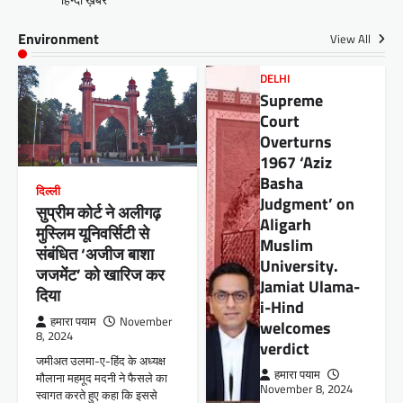
Environment
View All
DELHI
Supreme
Court
Overturns
1967 ‘Aziz
Basha
दिल्ली
Judgment’ on
सुप्रीम कोर्ट ने अलीगढ़
Aligarh
मुस्लिम यूनिवर्सिटी से
Muslim
संबंधित ‘अजीज बाशा
University.
जजमेंट’ को खारिज कर
Jamiat Ulama-
दिया
i-Hind
हमारा पयाम
November
welcomes
8, 2024
verdict
जमीअत उलमा-ए-हिंद के अध्यक्ष
हमारा पयाम
मौलाना महमूद मदनी ने फैसले का
November 8, 2024
स्वागत करते हुए कहा कि इससे