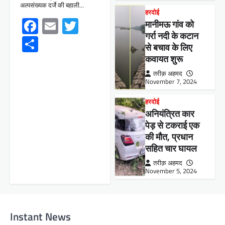
अल्पसंख्यक दर्जे की बहाली…
हरदोई
Facebook
Email
Twitter
मानीमऊ गांव को
गर्रा नदी के कटान
Share
से बचाव के लिए
कवायत शुरू
तरीक़ अहमद
November 7, 2024
हरदोई
अनियंत्रित कार
पेड़ से टकराई एक
की मौत, प्रधान
सहित चार घायल
तरीक़ अहमद
November 5, 2024
Instant News