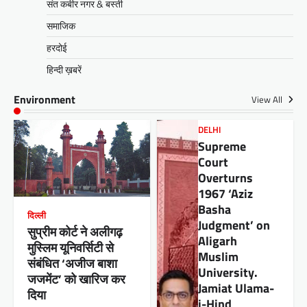
संत कबीर नगर & बस्ती
समाजिक
हरदोई
हिन्दी ख़बरें
Environment
View All
DELHI
Supreme
Court
Overturns
1967 ‘Aziz
Basha
दिल्ली
Judgment’ on
सुप्रीम कोर्ट ने अलीगढ़
Aligarh
मुस्लिम यूनिवर्सिटी से
Muslim
संबंधित ‘अजीज बाशा
University.
जजमेंट’ को खारिज कर
Jamiat Ulama-
दिया
i-Hind