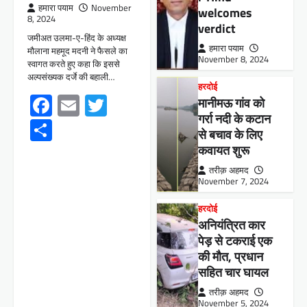
हमारा पयाम
November
welcomes
8, 2024
verdict
जमीअत उलमा-ए-हिंद के अध्यक्ष
हमारा पयाम
मौलाना महमूद मदनी ने फैसले का
November 8, 2024
स्वागत करते हुए कहा कि इससे
अल्पसंख्यक दर्जे की बहाली…
हरदोई
Facebook
Email
Twitter
मानीमऊ गांव को
गर्रा नदी के कटान
Share
से बचाव के लिए
कवायत शुरू
तरीक़ अहमद
November 7, 2024
हरदोई
अनियंत्रित कार
पेड़ से टकराई एक
की मौत, प्रधान
सहित चार घायल
तरीक़ अहमद
November 5, 2024