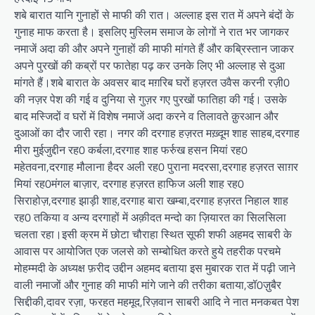
शबे बारात यानि गुनाहों से माफी की रात। अल्लाह इस रात में अपने बंदों के
गुनाह माफ करता है। इसलिए मुस्लिम समाज के लोगों ने रात भर जागकर
नमाजें अदा की और अपने गुनाहों की माफी मांगते हैं और कब्रिस्तान जाकर
अपने पुरखों की कब्रों पर फातेहा पढ़ कर उनके लिए भी अल्लाह से दुआ
मांगते हैं।शबे बारात के अवसर बाद मग़रिब घरों हज़रत उवैस करनी रज़ी0
की नज़र पेश की गई व दुनिया से गुज़र गए पुरखों फातिहा की गई। उसके
बाद मस्जिदों व घरों में विशेष नमाजें अदा करने व तिलावते क़ुरआन और
दुआओं का दौर जारी रहा। नगर की दरगाह हज़रत मख़्दूम शाह साहब,दरगाह
मीरा मुईजुद्दीन रह0 कर्बला,दरगाह शाह फर्रुख हसन मियां रह0
महेतवना,दरगाह मौलाना हैदर अली रह0 पुराना मदरसा,दरगाह हज़रत साग़र
मियां रह0मंगल बाज़ार, दरगाह हज़रत हाफिज अली शाह रह0
सिराहोज़,दरगाह झाड़ी शाह,दरगाह बारा खम्बा,दरगाह हज़रत निहाल शाह
रह0 तकिया व अन्य दरगाहों में अक़ीदत मन्दो का ज़ियारत का सिलसिला
चलता रहा।इसी क्रम में छोटा चौराहा स्थित सूफी शफी अहमद साबरी के
आवास पर आयोजित एक जलसे को सम्बोधित करते हुये तहरीक परचमे
मोहम्मदी के अध्यक्ष फ़रीद उद्दीन अहमद बताया इस मुबारक रात में पढ़ी जाने
वाली नमाजों और गुनाह की माफी मांगे जाने की तरीका बताया,डॉ0ज़ुबैर
सिद्दीकी,दावर रज़ा, फरहत महमूद,रिज़वान साबरी आदि ने नात मनकबत पेश