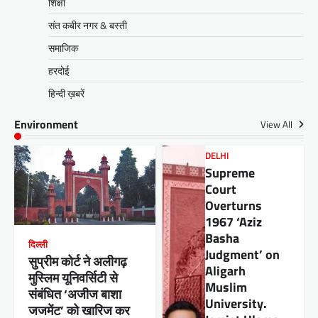
शिक्षा
संत कबीर नगर & बस्ती
समाजिक
हरदोई
हिन्दी ख़बरें
Environment
View All
DELHI
Supreme
Court
Overturns
1967 ‘Aziz
Basha
दिल्ली
Judgment’ on
सुप्रीम कोर्ट ने अलीगढ़
Aligarh
मुस्लिम यूनिवर्सिटी से
Muslim
संबंधित ‘अजीज बाशा
University.
जजमेंट’ को खारिज कर