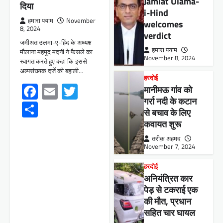
Jamiat Ulama-
दिया
i-Hind
हमारा पयाम
November
welcomes
8, 2024
verdict
जमीअत उलमा-ए-हिंद के अध्यक्ष
हमारा पयाम
मौलाना महमूद मदनी ने फैसले का
November 8, 2024
स्वागत करते हुए कहा कि इससे
अल्पसंख्यक दर्जे की बहाली…
हरदोई
Facebook
Email
Twitter
मानीमऊ गांव को
गर्रा नदी के कटान
Share
से बचाव के लिए
कवायत शुरू
तरीक़ अहमद
November 7, 2024
हरदोई
अनियंत्रित कार
पेड़ से टकराई एक
की मौत, प्रधान
सहित चार घायल