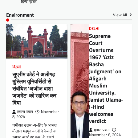
हिन्दी ख़बरें
Environment
View All
DELHI
Supreme
Court
Overturns
1967 ‘Aziz
Basha
दिल्ली
Judgment’ on
सुप्रीम कोर्ट ने अलीगढ़
Aligarh
मुस्लिम यूनिवर्सिटी से
Muslim
संबंधित ‘अजीज बाशा
University.
जजमेंट’ को खारिज कर
Jamiat Ulama-
दिया
i-Hind
हमारा पयाम
November
welcomes
8, 2024
verdict
जमीअत उलमा-ए-हिंद के अध्यक्ष
हमारा पयाम
मौलाना महमूद मदनी ने फैसले का
November 8, 2024
स्वागत करते हुए कहा कि इससे