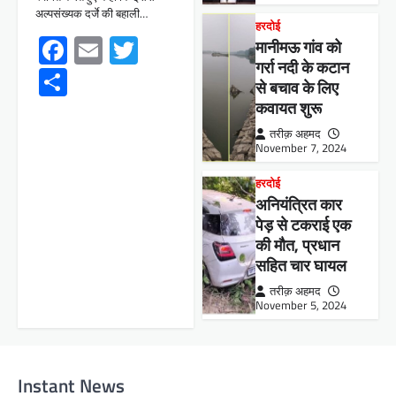
अल्पसंख्यक दर्जे की बहाली…
हरदोई
Facebook
Email
Twitter
मानीमऊ गांव को
गर्रा नदी के कटान
Share
से बचाव के लिए
कवायत शुरू
तरीक़ अहमद
November 7, 2024
हरदोई
अनियंत्रित कार
पेड़ से टकराई एक
की मौत, प्रधान
सहित चार घायल
तरीक़ अहमद
November 5, 2024
Instant News