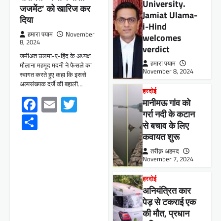
University.
जजमेंट’ को खारिज कर
Jamiat Ulama-
दिया
i-Hind
हमारा पयाम
November
welcomes
8, 2024
verdict
जमीअत उलमा-ए-हिंद के अध्यक्ष
हमारा पयाम
मौलाना महमूद मदनी ने फैसले का
November 8, 2024
स्वागत करते हुए कहा कि इससे
अल्पसंख्यक दर्जे की बहाली…
हरदोई
Facebook
Email
Twitter
मानीमऊ गांव को
गर्रा नदी के कटान
Share
से बचाव के लिए
कवायत शुरू
तरीक़ अहमद
November 7, 2024
हरदोई
अनियंत्रित कार
पेड़ से टकराई एक
की मौत, प्रधान