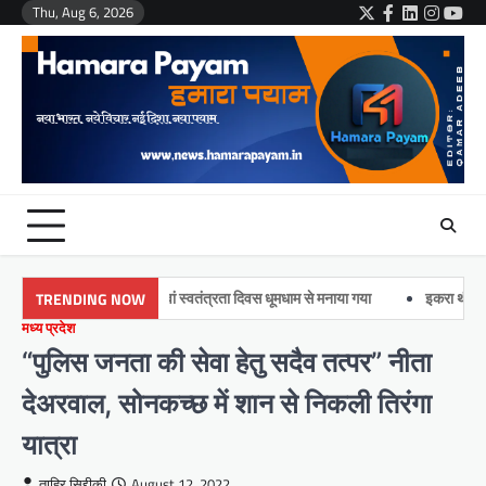
Skip
Thu, Aug 6, 2026
Twitter
Facebook
LinkedIn
Instag
You
to
content
ताज़ पीजी कॉलेज में 79वां स्वतंत्रता दिवस धूमधाम से मनाया गया
इकरा थीम महाविद्या
TRENDING NOW
मध्य प्रदेश
“पुलिस जनता की सेवा हेतु सदैव तत्पर” नीता
देअरवाल, सोनकच्छ में शान से निकली तिरंगा
यात्रा
ताहिर सिद्दीक़ी
August 12, 2022