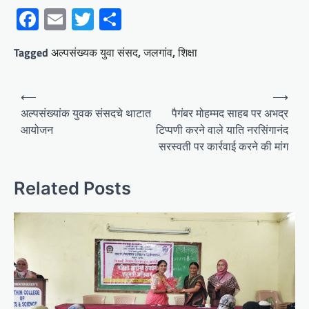
Facebook
Email
Twitter
Share
Tagged
अल्पसंख्यक युवा संसद
,
जलगांव
,
शिक्षा
Post
⟵
⟶
navigation
अल्पसंख्यांक युवक संसदचे थाटात
पैगंबर मोहम्मद साहब पर अभद्र
आयोजन
टिप्पणी करने वाले याति नरसिंगानंद
सरस्वती पर कार्रवाई करने की मांग
Related Posts