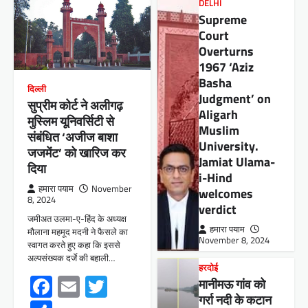
DELHI
Supreme
Court
Overturns
1967 ‘Aziz
Basha
दिल्ली
Judgment’ on
सुप्रीम कोर्ट ने अलीगढ़
Aligarh
मुस्लिम यूनिवर्सिटी से
Muslim
संबंधित ‘अजीज बाशा
University.
जजमेंट’ को खारिज कर
Jamiat Ulama-
दिया
i-Hind
हमारा पयाम
November
welcomes
8, 2024
verdict
जमीअत उलमा-ए-हिंद के अध्यक्ष
हमारा पयाम
मौलाना महमूद मदनी ने फैसले का
November 8, 2024
स्वागत करते हुए कहा कि इससे
अल्पसंख्यक दर्जे की बहाली…
हरदोई
Facebook
Email
Twitter
मानीमऊ गांव को
गर्रा नदी के कटान