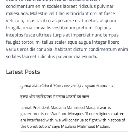
condimentum enim sodales laoreet ridiculus pulvinar
malesuada. Molestie velit lacus tincidunt orci at fusce
vehicula, risus taciti cras posuere erat metus, aliquam
fringilla urna convallis vestibulum pretium. Dapibus
inceptos fusce ultrices turpis at imperdiet nunc tempus
feugiat tortor, mi tellus scelerisque augue integer libero
varius eros dis conubia, habitant dictum condimentum enim
sodales laoreet ridiculus pulvinar malesuada.
Latest Posts
मुमताज़ पीजी कॉलेज में 79वां स्वतंत्रता दिवस धूमधाम से मनाया गया
इकरा थीम महाविद्यालय में मनाया आजादी का जश्न
Jamiat President Maulana Mahmood Madani warns
governments on Waqf and Mosques”If our religious matters
are interfered with, we will continue to fight within scope of
the Constitution,” says Maulana Mahmood Madani.