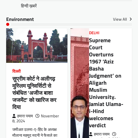
हिन्दी ख़बरें
Environment
View All
DELHI
Supreme
Court
Overturns
1967 ‘Aziz
Basha
दिल्ली
Judgment’ on
सुप्रीम कोर्ट ने अलीगढ़
Aligarh
मुस्लिम यूनिवर्सिटी से
Muslim
संबंधित ‘अजीज बाशा
University.
जजमेंट’ को खारिज कर
Jamiat Ulama-
दिया
i-Hind
हमारा पयाम
November
welcomes
8, 2024
verdict
जमीअत उलमा-ए-हिंद के अध्यक्ष
हमारा पयाम
मौलाना महमूद मदनी ने फैसले का