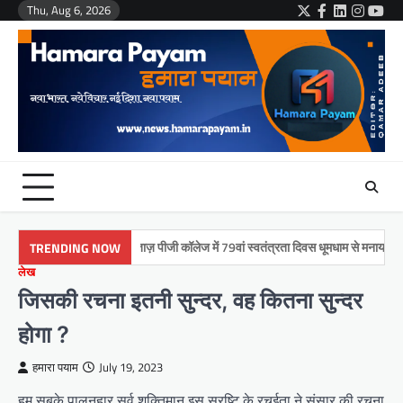
Skip
Thu, Aug 6, 2026
Twitter
Facebook
LinkedIn
Instag
You
to
content
मुमताज़ पीजी कॉलेज में 79वां स्वतंत्रता दिवस धूमधाम से मनाया गया
TRENDING NOW
लेख
जिसकी रचना इतनी सुन्दर, वह कितना सुन्दर
होगा ?
हमारा पयाम
July 19, 2023
हम सबके पालनहार सर्व शक्तिमान इस स्रष्टि के रचईता ने संसार की रचना