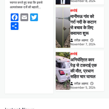
November 8, 2024
स्वागत करते हुए कहा कि इससे
अल्पसंख्यक दर्जे की बहाली…
हरदोई
Facebook
Email
Twitter
मानीमऊ गांव को
गर्रा नदी के कटान
Share
से बचाव के लिए
कवायत शुरू
तरीक़ अहमद
November 7, 2024
हरदोई
अनियंत्रित कार
पेड़ से टकराई एक
की मौत, प्रधान
सहित चार घायल
तरीक़ अहमद
November 5, 2024