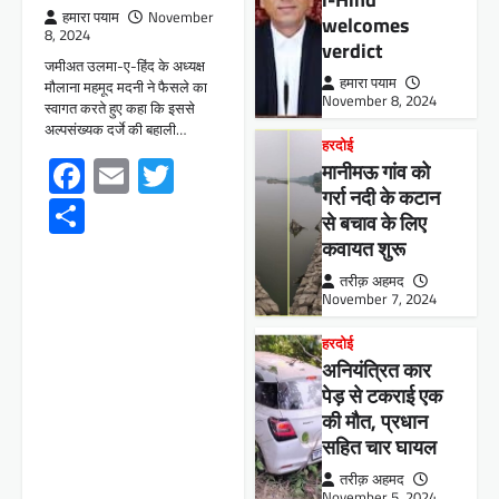
हमारा पयाम
November
welcomes
8, 2024
verdict
जमीअत उलमा-ए-हिंद के अध्यक्ष
हमारा पयाम
मौलाना महमूद मदनी ने फैसले का
November 8, 2024
स्वागत करते हुए कहा कि इससे
अल्पसंख्यक दर्जे की बहाली…
हरदोई
Facebook
Email
Twitter
मानीमऊ गांव को
गर्रा नदी के कटान
Share
से बचाव के लिए
कवायत शुरू
तरीक़ अहमद
November 7, 2024
हरदोई
अनियंत्रित कार
पेड़ से टकराई एक
की मौत, प्रधान
सहित चार घायल
तरीक़ अहमद
November 5, 2024