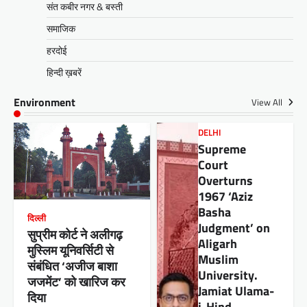
संत कबीर नगर & बस्ती
समाजिक
हरदोई
हिन्दी ख़बरें
Environment
View All
DELHI
Supreme
Court
Overturns
1967 ‘Aziz
Basha
दिल्ली
Judgment’ on
सुप्रीम कोर्ट ने अलीगढ़
Aligarh
मुस्लिम यूनिवर्सिटी से
Muslim
संबंधित ‘अजीज बाशा
University.
जजमेंट’ को खारिज कर
Jamiat Ulama-
दिया
i-Hind