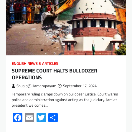
ENGLISH NEWS & ARTICLES
SUPREME COURT HALTS BULLDOZER
OPERATIONS
Shuaib@Hamarapayam
September 17, 2024
Temporary ruling clamps down on bulldozer justice; Court warns
police and administration against acting as the judiciary. Jamiat
president welcomes…
Facebook
Email
Twitter
Share