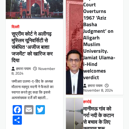
Court
Overturns
1967 ‘Aziz
Basha
दिल्ली
Judgment’ on
सुप्रीम कोर्ट ने अलीगढ़
Aligarh
मुस्लिम यूनिवर्सिटी से
Muslim
संबंधित ‘अजीज बाशा
University.
जजमेंट’ को खारिज कर
Jamiat Ulama-
दिया
i-Hind
हमारा पयाम
November
welcomes
8, 2024
verdict
जमीअत उलमा-ए-हिंद के अध्यक्ष
हमारा पयाम
मौलाना महमूद मदनी ने फैसले का
November 8, 2024
स्वागत करते हुए कहा कि इससे
अल्पसंख्यक दर्जे की बहाली…
हरदोई
Facebook
Email
Twitter
मानीमऊ गांव को
गर्रा नदी के कटान
Share
से बचाव के लिए
कवायत शुरू