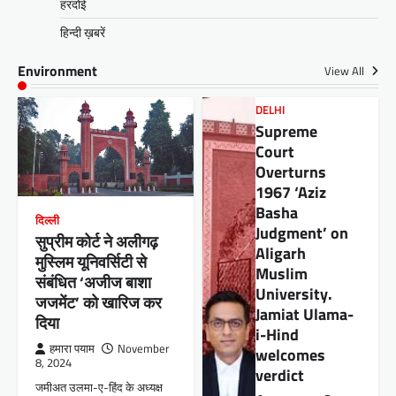
हरदोई
हिन्दी ख़बरें
Environment
View All
DELHI
Supreme
Court
Overturns
1967 ‘Aziz
Basha
दिल्ली
Judgment’ on
सुप्रीम कोर्ट ने अलीगढ़
Aligarh
मुस्लिम यूनिवर्सिटी से
Muslim
संबंधित ‘अजीज बाशा
University.
जजमेंट’ को खारिज कर
Jamiat Ulama-
दिया
i-Hind
हमारा पयाम
November
welcomes
8, 2024
verdict
जमीअत उलमा-ए-हिंद के अध्यक्ष