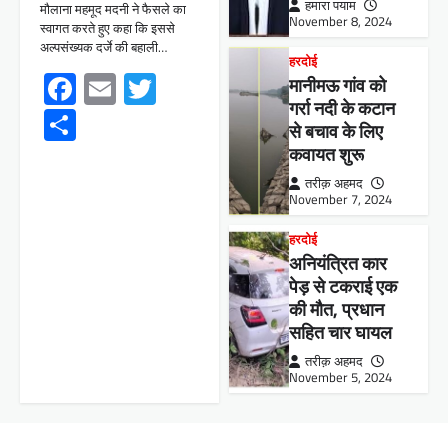
हमारा पयाम
मौलाना महमूद मदनी ने फैसले का
November 8, 2024
स्वागत करते हुए कहा कि इससे
अल्पसंख्यक दर्जे की बहाली…
हरदोई
Facebook
Email
Twitter
मानीमऊ गांव को
गर्रा नदी के कटान
Share
से बचाव के लिए
कवायत शुरू
तरीक़ अहमद
November 7, 2024
हरदोई
अनियंत्रित कार
पेड़ से टकराई एक
की मौत, प्रधान
सहित चार घायल
तरीक़ अहमद
November 5, 2024