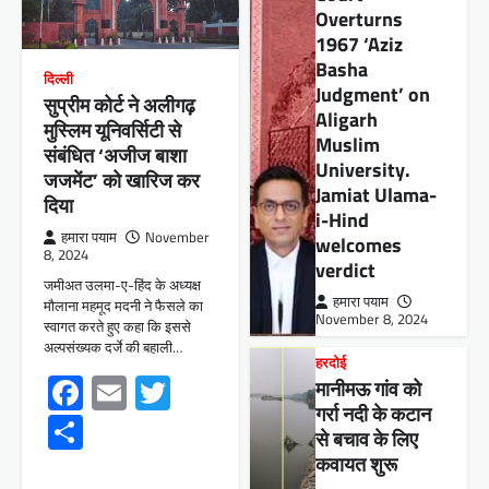
Overturns
1967 ‘Aziz
Basha
दिल्ली
Judgment’ on
सुप्रीम कोर्ट ने अलीगढ़
Aligarh
मुस्लिम यूनिवर्सिटी से
Muslim
संबंधित ‘अजीज बाशा
University.
जजमेंट’ को खारिज कर
Jamiat Ulama-
दिया
i-Hind
हमारा पयाम
November
welcomes
8, 2024
verdict
जमीअत उलमा-ए-हिंद के अध्यक्ष
हमारा पयाम
मौलाना महमूद मदनी ने फैसले का
November 8, 2024
स्वागत करते हुए कहा कि इससे
अल्पसंख्यक दर्जे की बहाली…
हरदोई
Facebook
Email
Twitter
मानीमऊ गांव को
गर्रा नदी के कटान
Share
से बचाव के लिए
कवायत शुरू