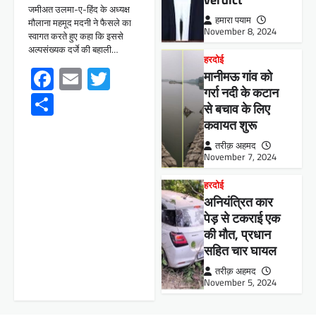
जमीअत उलमा-ए-हिंद के अध्यक्ष
हमारा पयाम
मौलाना महमूद मदनी ने फैसले का
November 8, 2024
स्वागत करते हुए कहा कि इससे
अल्पसंख्यक दर्जे की बहाली…
हरदोई
Facebook
Email
Twitter
मानीमऊ गांव को
गर्रा नदी के कटान
Share
से बचाव के लिए
कवायत शुरू
तरीक़ अहमद
November 7, 2024
हरदोई
अनियंत्रित कार
पेड़ से टकराई एक
की मौत, प्रधान
सहित चार घायल
तरीक़ अहमद
November 5, 2024