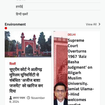
हरदोई
हिन्दी ख़बरें
Environment
View All
DELHI
Supreme
Court
Overturns
1967 ‘Aziz
Basha
दिल्ली
Judgment’ on
सुप्रीम कोर्ट ने अलीगढ़
Aligarh
मुस्लिम यूनिवर्सिटी से
Muslim
संबंधित ‘अजीज बाशा
University.
जजमेंट’ को खारिज कर
Jamiat Ulama-
दिया
i-Hind
हमारा पयाम
November
welcomes
8, 2024
verdict