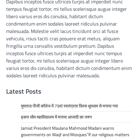
Dapibus inceptos fusce ultrices turpis at imperdiet nunc
tempus feugiat tortor, mi tellus scelerisque augue integer
libero varius eros dis conubia, habitant dictum
condimentum enim sodales laoreet ridiculus pulvinar
malesuada. Molestie velit lacus tincidunt orci at fusce
vehicula, risus taciti cras posuere erat metus, aliquam
fringilla urna convallis vestibulum pretium. Dapibus
inceptos fusce ultrices turpis at imperdiet nunc tempus
feugiat tortor, mi tellus scelerisque augue integer libero
varius eros dis conubia, habitant dictum condimentum enim
sodales laoreet ridiculus pulvinar malesuada.
Latest Posts
मुमताज़ पीजी कॉलेज में 79वां स्वतंत्रता दिवस धूमधाम से मनाया गया
इकरा थीम महाविद्यालय में मनाया आजादी का जश्न
Jamiat President Maulana Mahmood Madani warns
governments on Waqf and Mosques”If our religious matters