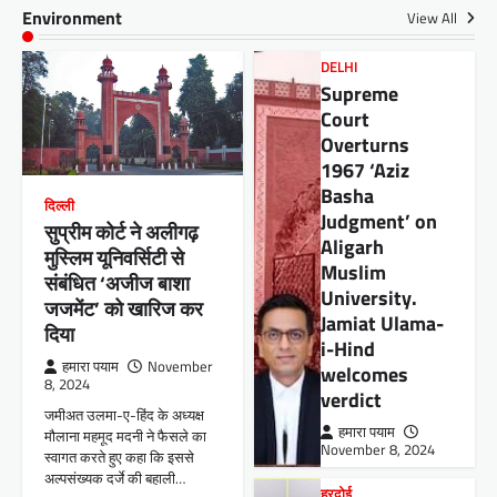
Environment
View All
DELHI
Supreme
Court
Overturns
1967 ‘Aziz
Basha
दिल्ली
Judgment’ on
सुप्रीम कोर्ट ने अलीगढ़
Aligarh
मुस्लिम यूनिवर्सिटी से
Muslim
संबंधित ‘अजीज बाशा
University.
जजमेंट’ को खारिज कर
Jamiat Ulama-
दिया
i-Hind
हमारा पयाम
November
welcomes
8, 2024
verdict
जमीअत उलमा-ए-हिंद के अध्यक्ष
हमारा पयाम
मौलाना महमूद मदनी ने फैसले का
November 8, 2024
स्वागत करते हुए कहा कि इससे
अल्पसंख्यक दर्जे की बहाली…
हरदोई