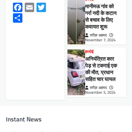
Facebook
Email
Twitter
मानीमऊ गांव को
गर्रा नदी के कटान
Share
से बचाव के लिए
कवायत शुरू
तरीक़ अहमद
November 7, 2024
हरदोई
अनियंत्रित कार
पेड़ से टकराई एक
की मौत, प्रधान
सहित चार घायल
तरीक़ अहमद
November 5, 2024
Instant News