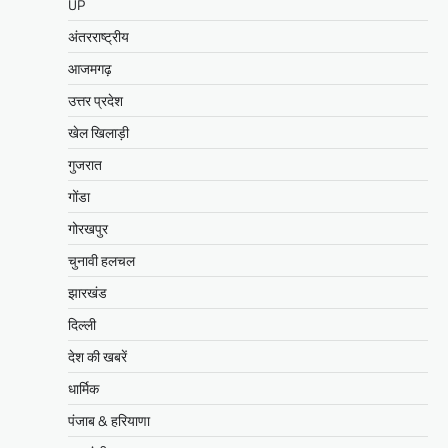
UP
अंतरराष्ट्रीय
आजमगढ़
उत्तर प्रदेश
खेल खिलाड़ी
गुजरात
गोंडा
गोरखपुर
चुनावी हलचल
झारखंड
दिल्ली
देश की खबरें
धार्मिक
पंजाब & हरियाणा