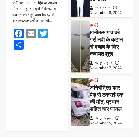
जमीअत उलमा-ए-हिंद के अध्यक्ष
हमारा पयाम
मौलाना महमूद मदनी ने फैसले का
November 8, 2024
स्वागत करते हुए कहा कि इससे
अल्पसंख्यक दर्जे की बहाली…
हरदोई
Facebook
Email
Twitter
मानीमऊ गांव को
गर्रा नदी के कटान
Share
से बचाव के लिए
कवायत शुरू
तरीक़ अहमद
November 7, 2024
हरदोई
अनियंत्रित कार
पेड़ से टकराई एक
की मौत, प्रधान
सहित चार घायल
तरीक़ अहमद
November 5, 2024