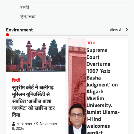
हरदोई
हिन्दी ख़बरें
Environment
View All
DELHI
Supreme
Court
Overturns
1967 ‘Aziz
Basha
दिल्ली
Judgment’ on
सुप्रीम कोर्ट ने अलीगढ़
Aligarh
मुस्लिम यूनिवर्सिटी से
Muslim
संबंधित ‘अजीज बाशा
University.
जजमेंट’ को खारिज कर
Jamiat Ulama-
दिया
i-Hind
हमारा पयाम
November
welcomes
8, 2024
verdict