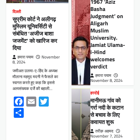
1967 ‘Aziz
Basha
दिल्ली
Judgment’ on
सुप्रीम कोर्ट ने अलीगढ़
Aligarh
मुस्लिम यूनिवर्सिटी से
Muslim
संबंधित ‘अजीज बाशा
University.
जजमेंट’ को खारिज कर
Jamiat Ulama-
दिया
i-Hind
हमारा पयाम
November
welcomes
8, 2024
verdict
जमीअत उलमा-ए-हिंद के अध्यक्ष
हमारा पयाम
मौलाना महमूद मदनी ने फैसले का
November 8, 2024
स्वागत करते हुए कहा कि इससे
अल्पसंख्यक दर्जे की बहाली…
हरदोई
Facebook
Email
Twitter
मानीमऊ गांव को
गर्रा नदी के कटान
Share
से बचाव के लिए
कवायत शुरू
तरीक़ अहमद
November 7, 2024