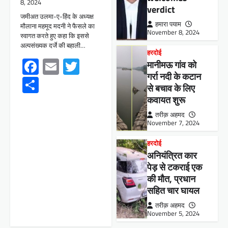
8, 2024
verdict
जमीअत उलमा-ए-हिंद के अध्यक्ष
हमारा पयाम
मौलाना महमूद मदनी ने फैसले का
November 8, 2024
स्वागत करते हुए कहा कि इससे
अल्पसंख्यक दर्जे की बहाली…
हरदोई
Facebook
Email
Twitter
मानीमऊ गांव को
गर्रा नदी के कटान
Share
से बचाव के लिए
कवायत शुरू
तरीक़ अहमद
November 7, 2024
हरदोई
अनियंत्रित कार
पेड़ से टकराई एक
की मौत, प्रधान
सहित चार घायल
तरीक़ अहमद
November 5, 2024