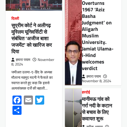
Overturns
1967 ‘Aziz
Basha
दिल्ली
Judgment’ on
सुप्रीम कोर्ट ने अलीगढ़
Aligarh
मुस्लिम यूनिवर्सिटी से
Muslim
संबंधित ‘अजीज बाशा
University.
जजमेंट’ को खारिज कर
Jamiat Ulama-
दिया
i-Hind
हमारा पयाम
November
welcomes
8, 2024
verdict
जमीअत उलमा-ए-हिंद के अध्यक्ष
हमारा पयाम
मौलाना महमूद मदनी ने फैसले का
November 8, 2024
स्वागत करते हुए कहा कि इससे
अल्पसंख्यक दर्जे की बहाली…
हरदोई
Facebook
Email
Twitter
मानीमऊ गांव को
गर्रा नदी के कटान
Share
से बचाव के लिए
कवायत शुरू
तरीक़ अहमद