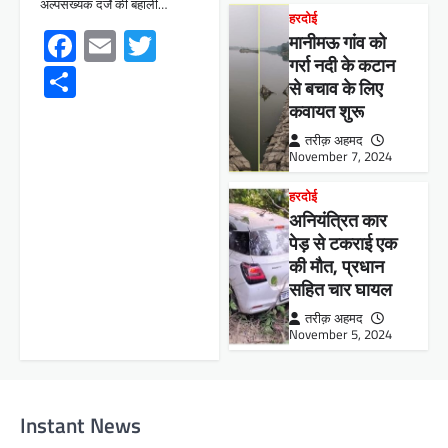
अल्पसंख्यक दर्जे की बहाली…
हरदोई
Facebook
Email
Twitter
मानीमऊ गांव को
गर्रा नदी के कटान
Share
से बचाव के लिए
कवायत शुरू
तरीक़ अहमद
November 7, 2024
हरदोई
अनियंत्रित कार
पेड़ से टकराई एक
की मौत, प्रधान
सहित चार घायल
तरीक़ अहमद
November 5, 2024
Instant News