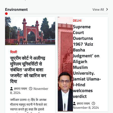
Environment
View All
DELHI
Supreme
Court
Overturns
1967 ‘Aziz
Basha
दिल्ली
Judgment’ on
सुप्रीम कोर्ट ने अलीगढ़
Aligarh
मुस्लिम यूनिवर्सिटी से
Muslim
संबंधित ‘अजीज बाशा
University.
जजमेंट’ को खारिज कर
Jamiat Ulama-
दिया
i-Hind
हमारा पयाम
November
welcomes
8, 2024
verdict
जमीअत उलमा-ए-हिंद के अध्यक्ष
हमारा पयाम
मौलाना महमूद मदनी ने फैसले का
November 8, 2024
स्वागत करते हुए कहा कि इससे